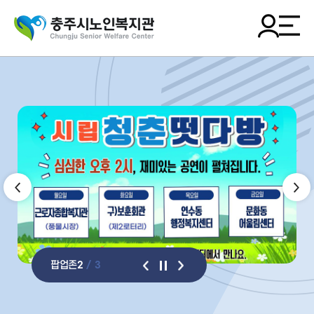
팝업존
2
/
3