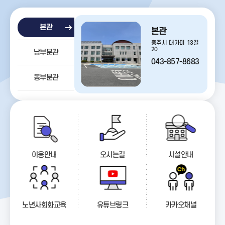
본관
본관
충주시 대가미 13길
20
남부분관
043-857-8683
동부분관
이용안내
오시는길
시설안내
노년사회화교육
유튜브링크
카카오채널