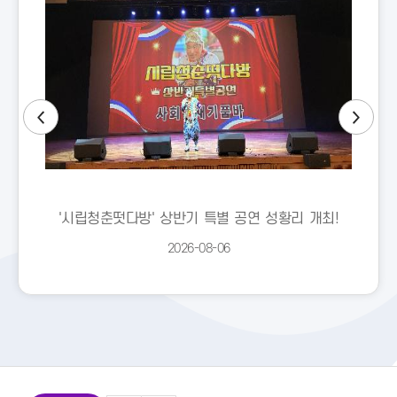
'시립청춘떳다방' 상반기 특별 공연 성황리 개최!
2026-08-06