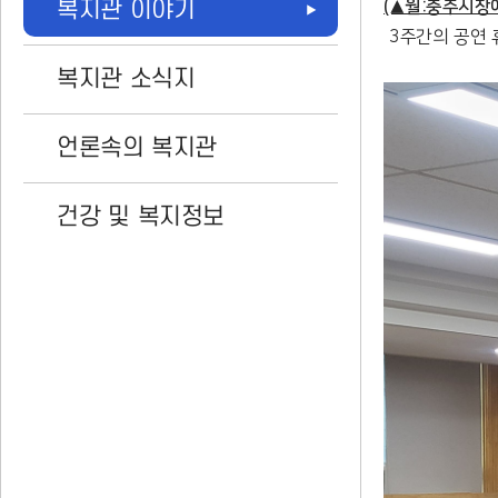
복지관 이야기
(▲월:충주시장
3주간의 공연 
복지관 소식지
언론속의 복지관
건강 및 복지정보