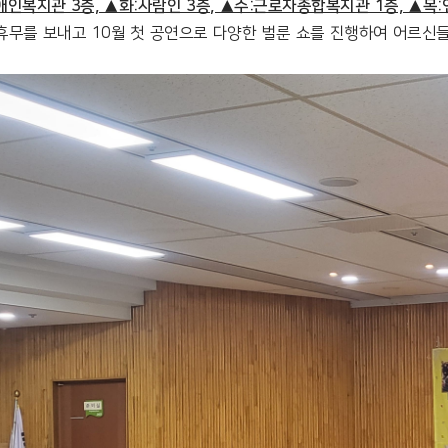
애인복지관 3층, ▲화:사람인 3층, ▲수:근로자종합복지관 1층, ▲목
휴무를 보내고 10월 첫 공연으로 다양한 벌룬 쇼를 진행하여 어르신